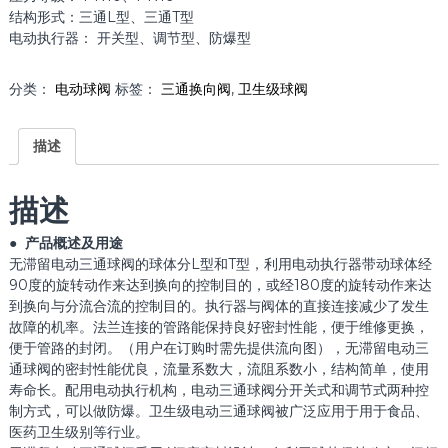
结构形式：三通L型、三通T型
电动执行器： 开关型、调节型、防爆型
分类：
电动球阀
标签：
三通换向阀
,
卫生级球阀
描述
描述
● 产品概述及用途
无滞留电动三通球阀的球体分L型和T型，利用电动执行器带动球体经
90度的旋转动作来达到换向的控制目的，或经180度的旋转动作来达
到换向与分流合流的控制目的。执行器与阀体的直接连接减少了发生
故障的机率。法兰连接的管路能保持良好密封性能，便于维修更换，
便于管路的封闭。（用户在订购时需先提供流向图），无滞留电动三
通球阀的密封性能优良，流量系数大，流阻系数小，结构简单，使用
寿命长。配用电动执行机构，电动三通球阀分开关式和调节式两种控
制方式，可以做防爆。卫生级电动三通球阀被广泛应用于用于食品、
医药卫生级别等行业。