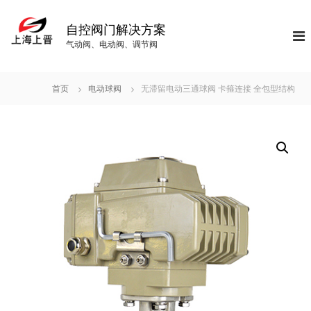
S
k
自控阀门解决方案
i
气动阀、电动阀、调节阀
p
t
o
首页
电动球阀
无滞留电动三通球阀 卡箍连接 全包型结构
c
o
n
t
e
n
t