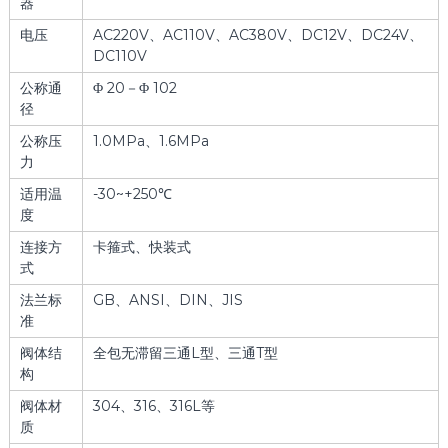
器
电压
AC220V、AC110V、AC380V、DC12V、DC24V、
DC110V
公称通
Φ 20－Φ 102
径
公称压
1.0MPa、1.6MPa
力
适用温
-30~+250℃
度
连接方
卡箍式、快装式
式
法兰标
GB、ANSI、DIN、JIS
准
阀体结
全包无滞留三通L型、三通T型
构
阀体材
304、316、316L等
质