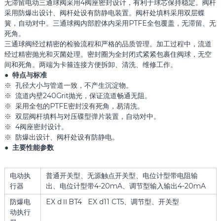
无滞留电动三通球阀采用4阀座密封设计，有利于球芯保持稳定。阀杆
采用防爆出设计、阀杆处设有防静电装置。阀杆处填料采用双层蝶
簧，自动对中。三通球阀内部腔体内采用PTFE全包覆盖，无滞留、无
死角。
三通球阀经过精密的检验流程和严格的品质管理。加工过程中，流道
经过精密抛光和灭菌处理。密封圈为全封闭式紧紧包裹住阀球，无空
间和死角。两端为卡箍连接方便拆卸、清洗、维修工作。
● 特点与标准
※ 孔径大小与管道一致，不产生沉淀物。
※ 流道内壁240Grit抛光，保证流道畅通无阻。
※ 采用全包的PTFE密封没有死角，易清洗。
※ 双层阀杆填料与对压碟型弹片装置，自动对中。
※ 4阀座密封设计。
※ 防爆出设计、阀杆处设有防静电。
● 主要性能参数
电动执
普通开关型、无源触点开关型、电位计型带电阻输
行器
出、电位计型带4-20mA、调节型输入输出4-20mA
防爆电
EX dⅡBT4 EX d11 CT5、调节型、开关型
动执行