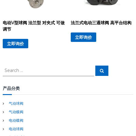
电动V型球阀 法兰型 对夹式 可做
法兰式电动三通球阀 高平台结构
调节
立即询价
立即询价
S
S
e
e
a
a
r
c
r
产品分类
h
c
h
气动球阀
f
气动蝶阀
o
r
电动蝶阀
:
电动球阀