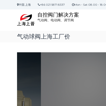
S
中国.上海
+86 021 5871 8337
Mon - Sat 08.00 - 18.
k
i
自控阀门解决方案
p
气动阀、电动阀、调节阀
t
o
c
气动球阀上海工厂价
o
n
t
e
n
t