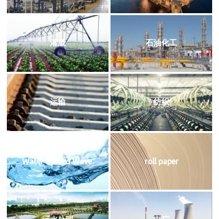
灌溉
石油化工
运输
纺织
Water Curved Wave.
roll paper