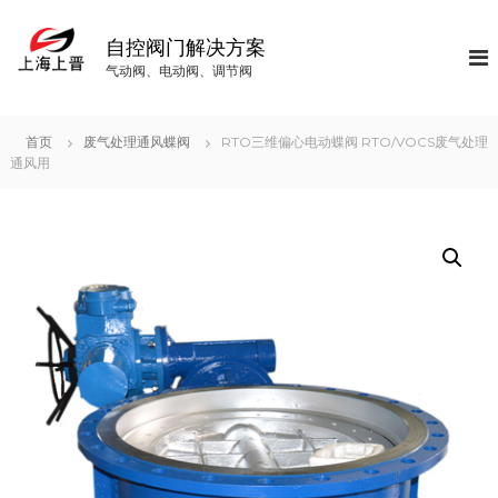
S
k
自控阀门解决方案
i
气动阀、电动阀、调节阀
p
t
o
首页
废气处理通风蝶阀
RTO三维偏心电动蝶阀 RTO/VOCS废气处理
c
通风用
o
n
t
e
n
t