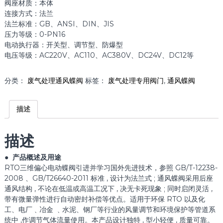
阀座材质：本体
连接方式：法兰
法兰标准：GB、ANSI、DIN、JIS
压力等级：0-PN16
电动执行器：开关型、调节型、防爆型
电压等级：AC220V、AC110、AC380V、DC24V、DC12等
分类：
废气处理通风蝶阀
标签：
废气处理专用阀门
,
通风蝶阀
描述
描述
● 产品概述及用途
RTO三维偏心电动蝶阀引进并学习国外先进技术，参照 GB/T-12238-
2008 、GB/T26640-2011 标准 , 设计为法兰式 ; 通风蝶阀采用后座
通风结构 , 不论在低温或高温工况下 , 决无卡死现象 ; 同时启闭灵活 ,
带有微量弹性进行自动密封补偿等优点。适用于环保 RTO 以及化
工、电厂﹑冶金 ﹑水泥、钢厂等行业的风量调节和环境保护等管道系
统中 ,作调节气体流量使用。本产品设计独特 , 型小轻便 , 质量可靠。