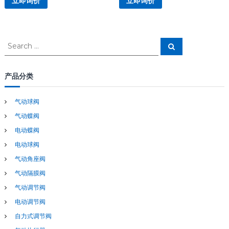
立即询价
立即询价
S
S
e
e
a
a
r
c
r
产品分类
h
c
h
气动球阀
f
气动蝶阀
o
r
电动蝶阀
:
电动球阀
气动角座阀
气动隔膜阀
气动调节阀
电动调节阀
自力式调节阀