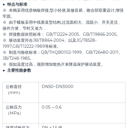
● 特点与标准
※ 本阀采用优质钢板焊接,型小轻便,装修容易．吻合部双重设计,增强
牢固。
※ 由于蝶板采用中线垂直型结构,过流面积大、流阻小、开关灵活﹑
操作方便﹑节时又省力．
※ 焊接数据依照标准： GB/T12224-2005、GB/T19866-2005。
※ 驱动装置符合JB/T8864-2004、以及JG/T8528-
1997,GB/T12222-1989等标准。
※ 制造与验收标准：QB/THQB0102-1999、GB/T26480-2011、
JB/T248-1985。
※ 假如温度过高，颈部增加散热片来降温保护驱动装置。
● 主要性能参数
公称直径
DN50~DN3000
（mm）
公称压力
0.05 ～0.6
（MPa）
强度试验压力
PN x 1.5 倍