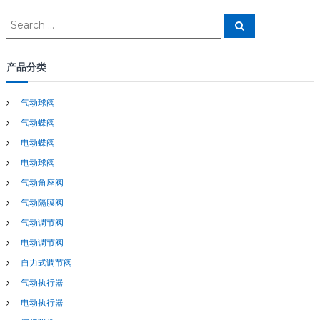
S
S
e
e
a
a
r
c
r
产品分类
h
c
h
气动球阀
f
气动蝶阀
o
r
电动蝶阀
:
电动球阀
气动角座阀
气动隔膜阀
气动调节阀
电动调节阀
自力式调节阀
气动执行器
电动执行器