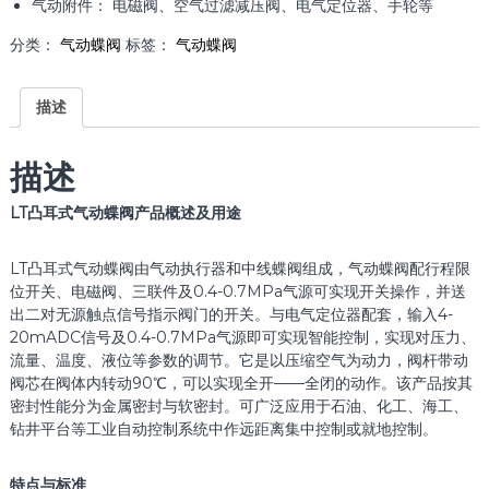
气动附件： 电磁阀、空气过滤减压阀、电气定位器、手轮等
分类：
气动蝶阀
标签：
气动蝶阀
描述
描述
LT凸耳式气动蝶阀
产品概述及用途
LT凸耳式气动蝶阀由气动执行器和中线蝶阀组成，气动蝶阀配行程限
位开关、电磁阀、三联件及0.4-0.7MPa气源可实现开关操作，并送
出二对无源触点信号指示阀门的开关。与电气定位器配套，输入4-
20mADC信号及0.4-0.7MPa气源即可实现智能控制，实现对压力、
流量、温度、液位等参数的调节。它是以压缩空气为动力，阀杆带动
阀芯在阀体内转动90℃，可以实现全开——全闭的动作。该产品按其
密封性能分为金属密封与软密封。可广泛应用于石油、化工、海工、
钻井平台等工业自动控制系统中作远距离集中控制或就地控制。
特点与标准