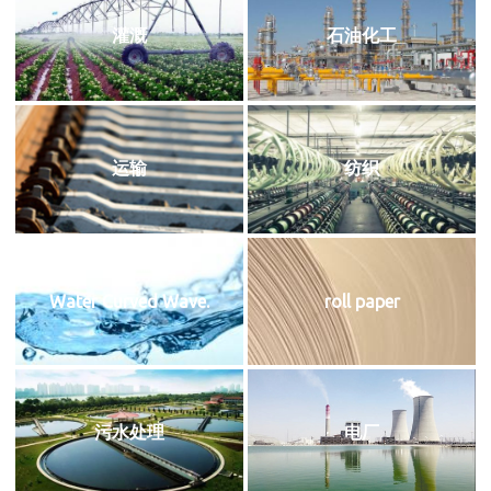
灌溉
石油化工
运输
纺织
Water Curved Wave.
roll paper
污水处理
电厂