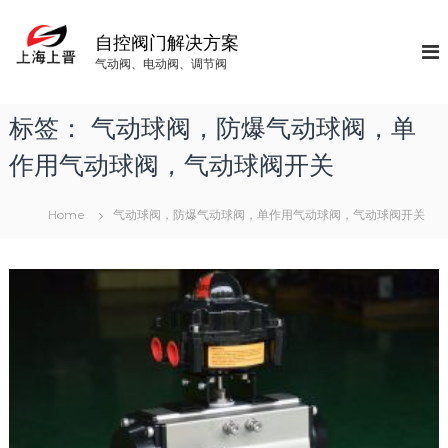
S
k
自控阀门解决方案
i
气动阀、电动阀、调节阀
p
t
o
标签：
气动球阀，防爆气动球阀，单
c
o
作用气动球阀，气动球阀开关
n
t
Home
气动球阀，防爆气动球阀，单作用气动球阀，气动球阀开关
e
n
t