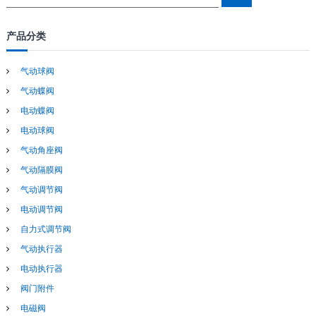
e
e
a
a
r
c
r
产品分类
h
c
h
气动球阀
f
气动蝶阀
o
r
电动蝶阀
:
电动球阀
气动角座阀
气动隔膜阀
气动调节阀
电动调节阀
自力式调节阀
气动执行器
电动执行器
阀门附件
电磁阀