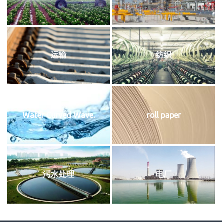
运输
纺织
Water Curved Wave.
roll paper
污水处理
电厂