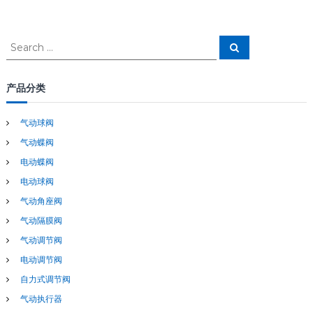
S
S
e
e
a
a
r
c
r
产品分类
h
c
h
气动球阀
f
气动蝶阀
o
r
电动蝶阀
:
电动球阀
气动角座阀
气动隔膜阀
气动调节阀
电动调节阀
自力式调节阀
气动执行器