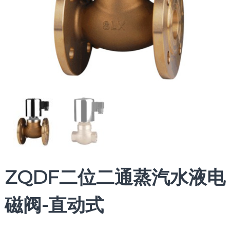
ZQDF二位二通蒸汽水液电
磁阀-直动式