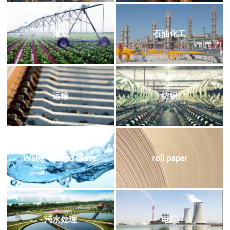
灌溉
石油化工
运输
纺织
Water Curved Wave.
roll paper
污水处理
电厂