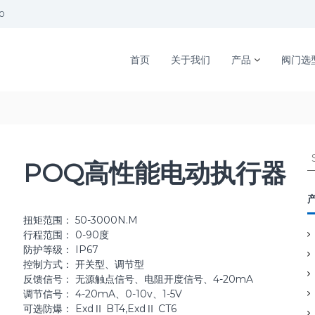
00
首页
关于我们
产品
阀门选
S
POQ高性能电动执行器
e
a
r
c
扭矩范围： 50-3000N.M
h
行程范围： 0-90度
f
防护等级： IP67
o
控制方式： 开关型、调节型
r
反馈信号： 无源触点信号、电阻开度信号、4-20mA
:
调节信号： 4-20mA、0-10v、1-5V
可选防爆： ExdⅡ BT4,ExdⅡ CT6