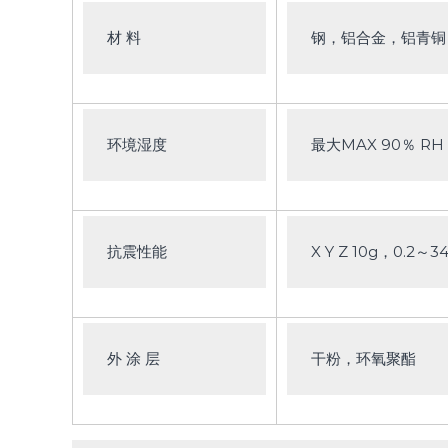
材 料
钢，铝合金，铝青铜
环境湿度
最大MAX 90％ RH
抗震性能
X Y Z 10g，0.2～
外 涂 层
干粉，环氧聚酯