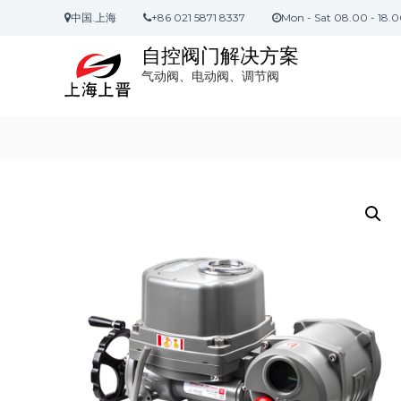
S
中国.上海
+86 021 5871 8337
Mon - Sat 08.00 - 18.
k
i
自控阀门解决方案
p
气动阀、电动阀、调节阀
t
o
c
o
n
t
e
n
t