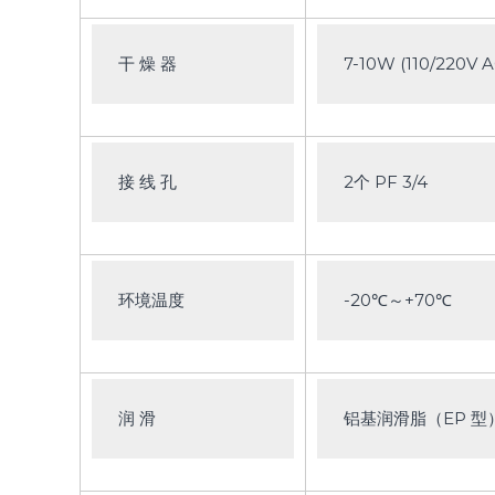
干 燥 器
7-10W (110/220V A
接 线 孔
2个 PF 3/4
环境温度
-20℃～+70℃
润 滑
铝基润滑脂（EP 型