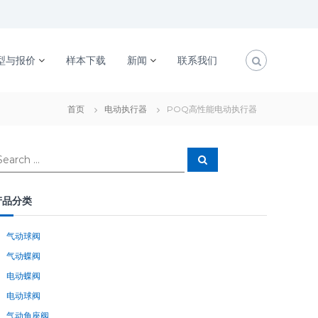
型与报价
样本下载
新闻
联系我们
首页
电动执行器
POQ高性能电动执行器
S
e
a
r
c
产品分类
h
气动球阀
气动蝶阀
电动蝶阀
电动球阀
气动角座阀