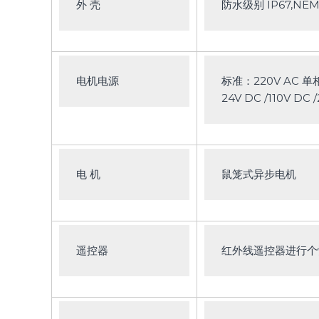
外 壳
防水级别 IP67,NEMA
电机电源
标准：220V AC 单相 
24V DC /110V DC 
电 机
鼠笼式异步电机
遥控器
红外线遥控器进行个