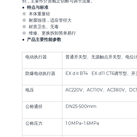
剂，主要作介质截止切断与调节流量。
● 特点与标准
※ 本体重量轻
※ 耐腐蚀强，适应管径大
※ 材质卫生、无毒
※ 维修、更换拆卸简单易行
● 产品主要性能参数
电动执行器
普通开关型、无源触点开关型、电位计型
防爆电动执行器
EX dⅡBT4 EX d11 CT6调节型、
电压
AC220V、AC110V、AC380V、DC
公称通径
DN25-500mm
公称压力
1.0MPa~1.6MPa