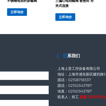
不锈钢电动衬胶蝶阀
三偏心电动蝶阀 硬密封 对
夹式连接
立即询价
立即询价
联系我们
上海上晋工控设备有限公司
地址：上海市浦东新区建韵路50
固话：
02158718337
固话：
02150343787
传真：
02150343787
联系人：郑工
直拨
13818762