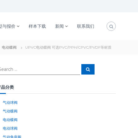
型与报价
样本下载
新闻
联系我们
电动蝶阀
UPVC电动蝶阀 可选PVC/PPH/CPVC/PVDF等材质
S
e
a
r
c
产品分类
h
气动球阀
气动蝶阀
电动蝶阀
电动球阀
气动角座阀