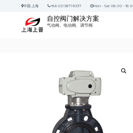
S
中国.上海
+86 021 5871 8337
Mon - Sat 08.00 - 18.
k
i
自控阀门解决方案
p
气动阀、电动阀、调节阀
t
o
c
o
n
t
e
n
t