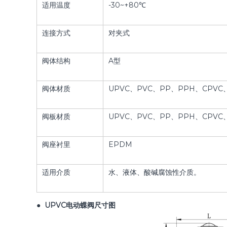
适用温度
-30~+80℃
连接方式
对夹式
阀体结构
A型
阀体材质
UPVC、PVC、PP、PPH、CPVC
阀板材质
UPVC、PVC、PP、PPH、CPVC
阀座衬里
EPDM
适用介质
水、液体、酸碱腐蚀性介质。
● UPVC电动蝶阀尺寸图