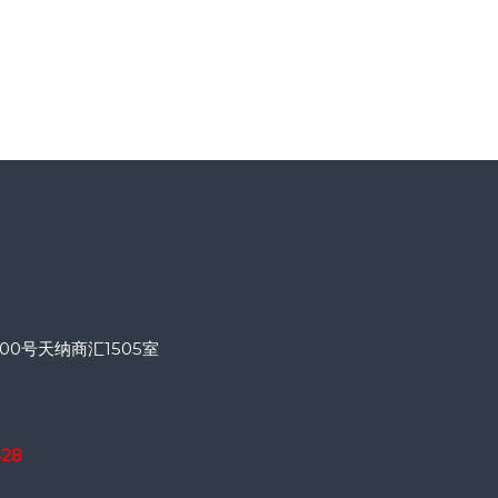
0号天纳商汇1505室
428