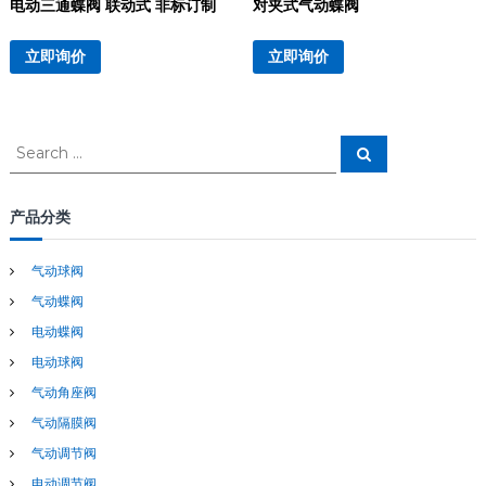
电动三通蝶阀 联动式 非标订制
对夹式气动蝶阀
立即询价
立即询价
S
S
e
e
a
a
r
c
r
产品分类
h
c
h
气动球阀
f
气动蝶阀
o
r
电动蝶阀
:
电动球阀
气动角座阀
气动隔膜阀
气动调节阀
电动调节阀