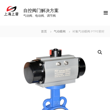
S
k
自控阀门解决方案
i
气动阀、电动阀、调节阀
p
t
o
首页
气动蝶阀
衬氟气动蝶阀 PTFE密封
c
o
n
t
e
n
t