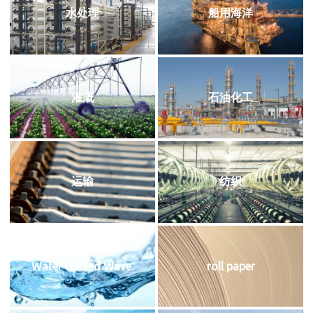
水处理
船用海洋
灌溉
石油化工
运输
纺织
Water Curved Wave.
roll paper