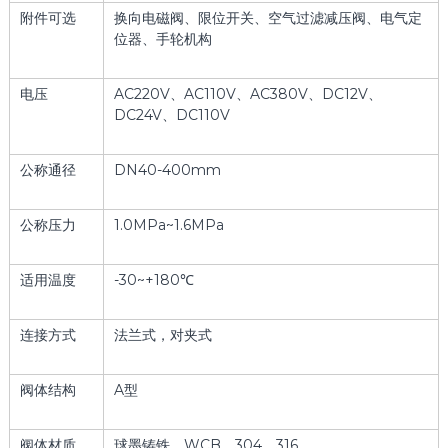
附件可选
换向电磁阀、限位开关、空气过滤减压阀、电气定
位器、手轮机构
电压
AC220V、AC110V、AC380V、DC12V、
DC24V、DC110V
公称通径
DN40-400mm
公称压力
1.0MPa~1.6MPa
适用温度
-30~+180℃
连接方式
法兰式，对夹式
阀体结构
A型
阀体材质
球墨铸铁、WCB、304、316