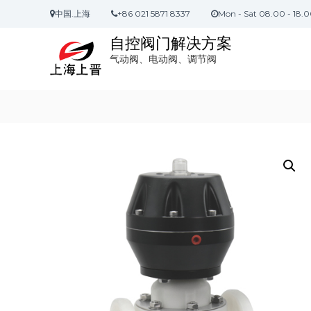
S
中国.上海
+86 021 5871 8337
Mon - Sat 08.00 - 18.
k
i
自控阀门解决方案
p
气动阀、电动阀、调节阀
t
o
c
o
n
t
e
n
t