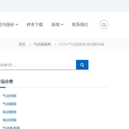
型与报价
样本下载
新闻
联系我们
首页
气动隔膜阀
PVDF气动隔膜阀 耐强酸强碱
S
e
a
r
c
产品分类
h
气动球阀
气动蝶阀
电动蝶阀
电动球阀
气动角座阀