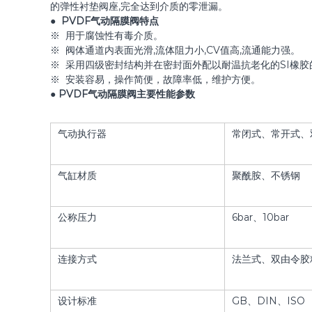
的弹性衬垫阀座,完全达到介质的零泄漏。
●
PVDF气动隔膜阀特点
※ 用于腐蚀性有毒介质。
※ 阀体通道内表面光滑,流体阻力小,CV值高,流通能力强。
※ 采用四级密封结构并在密封面外配以耐温抗老化的SI橡
※ 安装容易，操作简便，故障率低，维护方便。
● PVDF气动隔膜阀主要性能参数
气动执行器
常闭式、常开式、
气缸材质
聚酰胺、不锈钢
公称压力
6bar、10bar
连接方式
法兰式、双由令胶
设计标准
GB、DIN、ISO