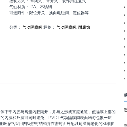
控制方式： 常闭式、常开式、双作用往复式
气缸材质： PA、不锈钢
可选附件：限位开关、换向电磁阀、定位器等
分类：
气动隔膜阀
标签：
气动隔膜阀
,
耐腐蚀
阀体下部内腔与阀盖内腔隔开，并与之形成直流通道，使隔膜上部的
的内漏和外漏可同时避免。PVDF气动隔膜阀表面均匀包覆一层
强,扭矩适中,采用四级密封结构并在密封面外配以耐温抗老化的SI橡胶