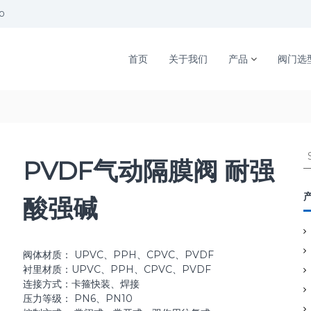
00
首页
关于我们
产品
阀门选
S
PVDF气动隔膜阀 耐强
e
a
r
酸强碱
c
h
f
o
阀体材质： UPVC、PPH、CPVC、PVDF
r
衬里材质：UPVC、PPH、CPVC、PVDF
:
连接方式：卡箍快装、焊接
压力等级： PN6、PN10