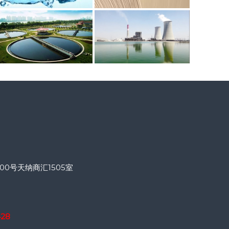
0号天纳商汇1505室
428