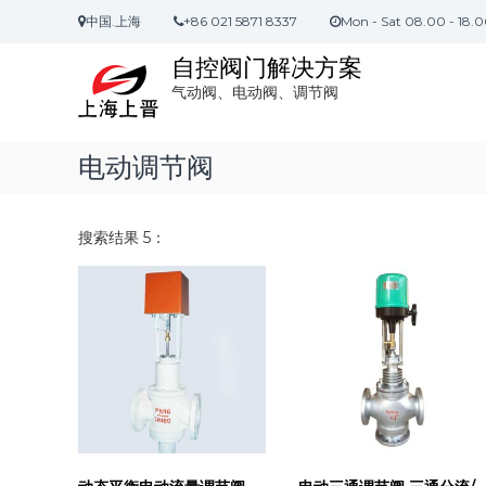
S
中国.上海
+86 021 5871 8337
Mon - Sat 08.00 - 18.
k
i
自控阀门解决方案
p
气动阀、电动阀、调节阀
t
o
c
电动调节阀
o
n
t
e
搜索结果 5：
n
t