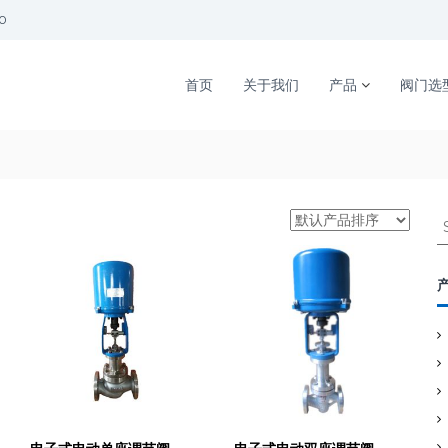
00
首页
关于我们
产品
阀门选
S
e
a
r
c
h
f
o
r
: