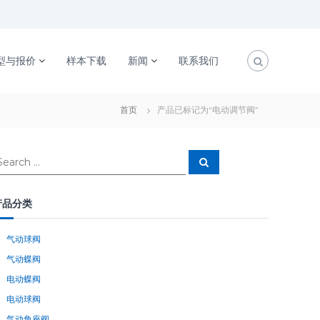
型与报价
样本下载
新闻
联系我们
首页
产品已标记为“电动调节阀”
S
e
a
r
c
产品分类
h
气动球阀
气动蝶阀
电动蝶阀
电动球阀
气动角座阀