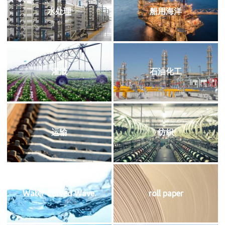
水处理
船用海洋
灌溉
石油化工
运输
纺织
Water Curved Wave.
roll paper