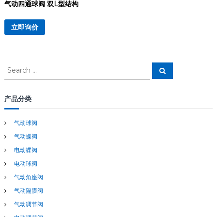
气动四通球阀 双L型结构
立即询价
S
S
e
e
a
a
r
c
r
产品分类
h
c
h
气动球阀
f
气动蝶阀
o
r
电动蝶阀
:
电动球阀
气动角座阀
气动隔膜阀
气动调节阀