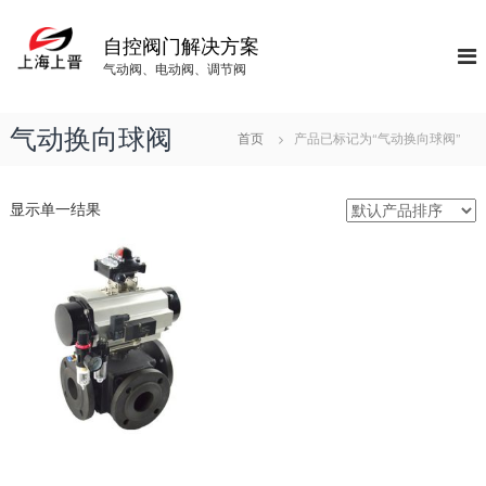
S
k
自控阀门解决方案
i
气动阀、电动阀、调节阀
p
t
o
气动换向球阀
首页
产品已标记为“气动换向球阀”
c
o
n
显示单一结果
t
e
n
t