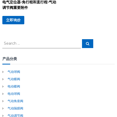
电气定位器-角行程和直行程-气动
调节阀重要附件
立即询价
S
S
e
e
a
a
r
c
r
产品分类
h
c
h
气动球阀
f
气动蝶阀
o
r
电动蝶阀
:
电动球阀
气动角座阀
气动隔膜阀
气动调节阀