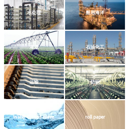
水处理
船用海洋
灌溉
石油化工
运输
纺织
Water Curved Wave.
roll paper