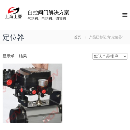
S
k
自控阀门解决方案
i
气动阀、电动阀、调节阀
p
t
o
定位器
首页
产品已标记为“定位器”
c
o
n
显示单一结果
t
e
n
t