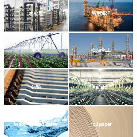
水处理
船用海洋
灌溉
石油化工
运输
纺织
Water Curved Wave.
roll paper