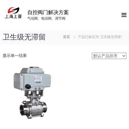
S
k
自控阀门解决方案
i
气动阀、电动阀、调节阀
p
t
o
卫生级无滞留
首页
产品已标记为“卫生级无滞留”
c
o
n
显示单一结果
t
e
n
t