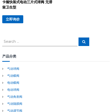
卡箍快装式电动三片式球阀 无滞
留卫生型
立即询价
S
S
e
e
a
a
r
c
r
产品分类
h
c
h
气动球阀
f
气动蝶阀
o
r
电动蝶阀
:
电动球阀
气动角座阀
气动隔膜阀
气动调节阀