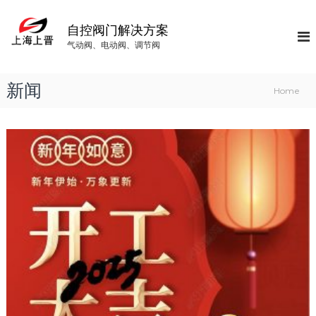
S
k
自控阀门解决方案
i
气动阀、电动阀、调节阀
p
t
o
新闻
Home
c
o
n
新
t
e
n
闻
t