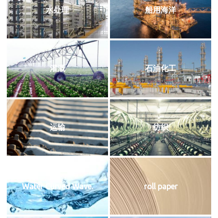
水处理
船用海洋
灌溉
石油化工
运输
纺织
Water Curved Wave.
roll paper