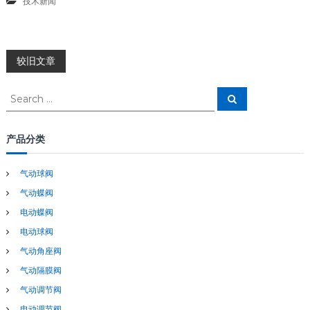
技术新闻
文
较旧文章
章
S
S
e
e
a
导
a
r
c
r
产品分类
h
c
航
h
气动球阀
f
气动蝶阀
o
r
电动蝶阀
:
电动球阀
气动角座阀
气动隔膜阀
气动调节阀
电动调节阀