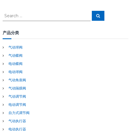
章
S
S
e
e
导
a
a
r
c
r
产品分类
航
h
c
h
气动球阀
f
气动蝶阀
o
r
电动蝶阀
:
电动球阀
气动角座阀
气动隔膜阀
气动调节阀
电动调节阀
自力式调节阀
气动执行器
电动执行器