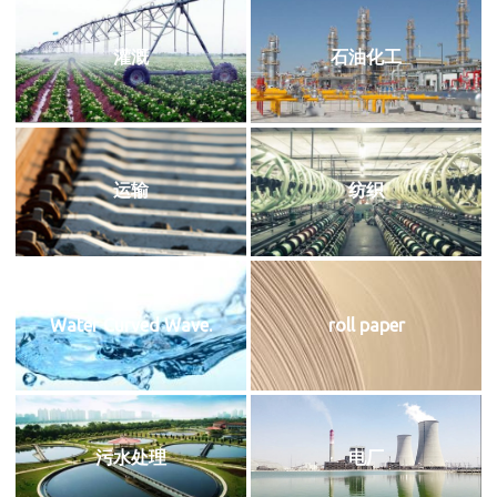
灌溉
石油化工
运输
纺织
Water Curved Wave.
roll paper
污水处理
电厂