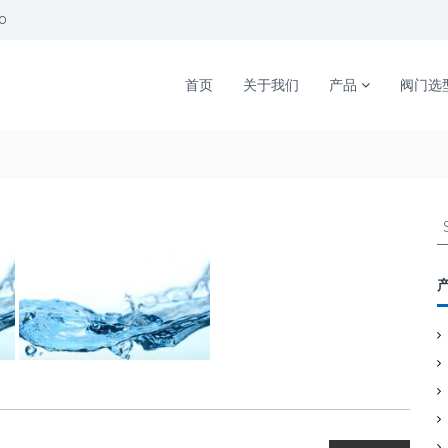
00
首页
关于我们
产品
阀门选
S
e
a
r
c
h
f
o
r
: