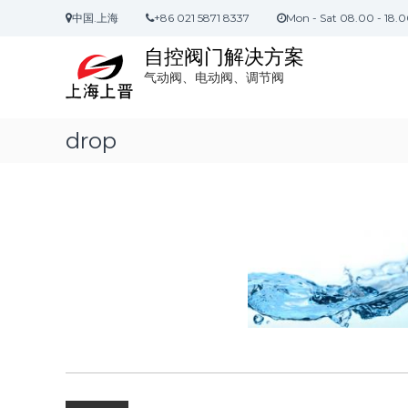
S
中国.上海
+86 021 5871 8337
Mon - Sat 08.00 - 18.
k
i
自控阀门解决方案
p
气动阀、电动阀、调节阀
t
o
c
drop
o
n
t
e
n
t