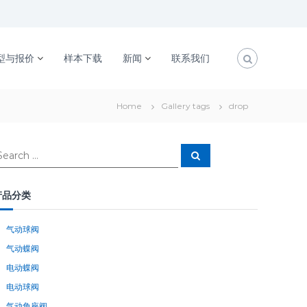
型与报价
样本下载
新闻
联系我们
Home
Gallery tags
drop
S
e
a
r
c
产品分类
h
气动球阀
气动蝶阀
电动蝶阀
电动球阀
气动角座阀