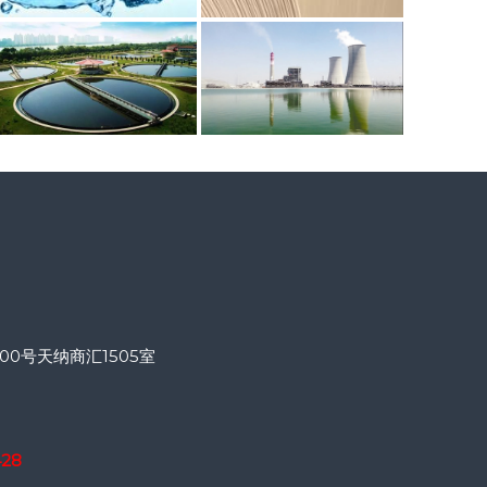
0号天纳商汇1505室
428