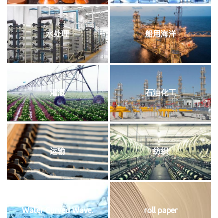
水处理
船用海洋
灌溉
石油化工
运输
纺织
Water Curved Wave.
roll paper