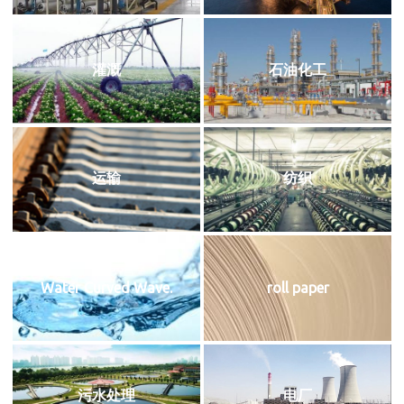
灌溉
石油化工
运输
纺织
Water Curved Wave.
roll paper
污水处理
电厂