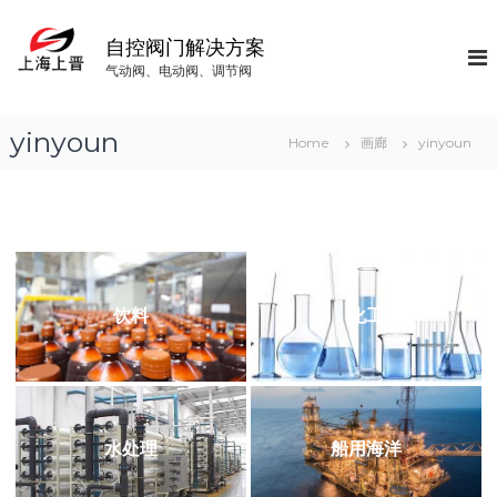
S
k
自控阀门解决方案
i
气动阀、电动阀、调节阀
p
t
o
yinyoun
Home
画廊
yinyoun
c
o
n
t
e
n
t
饮料
化工
水处理
船用海洋