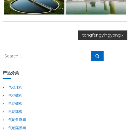
文
tongfengyingyong
章
S
S
e
e
导
a
a
r
c
r
产品分类
航
h
c
h
气动球阀
f
气动蝶阀
o
r
电动蝶阀
:
电动球阀
气动角座阀
气动隔膜阀